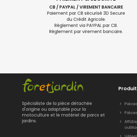
CB / PAYPAL / VIREMENT BANCAIRE
Paiement par CB sécurisé 3D Secure
du Crédit Agricole.
Règlement via PAYPAL par CB.
Règlement par virement bancaire.
Produit
Spécialiste de la pièce détachée
Pièce
d'origine ou adaptable pour la
Pièce
motoculture et le matériel de parcs et
jardins.
Affût
outill
Vêteme