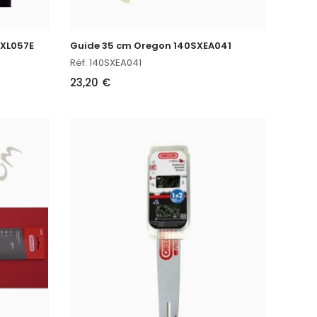
VXL057E
Guide 35 cm Oregon 140SXEA041
Réf. 140SXEA041
23,20 €