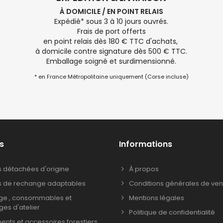
À DOMICILE / EN POINT RELAIS
Expédié* sous 3 à 10 jours ouvrés.
Frais de port offerts
en point relais dès 180 € TTC d'achats,
à domicile contre signature dès 500 € TTC.
Emballage soigné et surdimensionné.
* en France Métropolitaine uniquement (Corse incluse)
s
Informations
s détachées d'origine
À propos
s de rechange adaptables
Conditions générales de ven
age , consommables et
Mentions légales
ages d'atelier
Politique de confidentialité
nts et accessoires forestiers