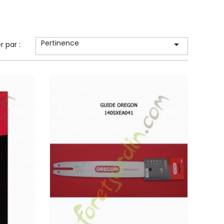
Pertinence

er par :