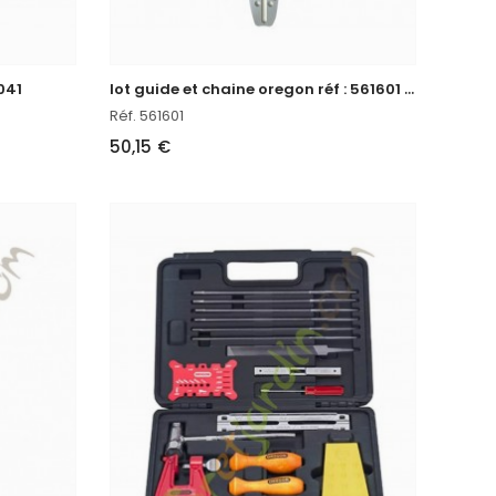
l
ot guide et chaine oregon réf : 561601 en stock
041
Réf. 561601
50,15 €