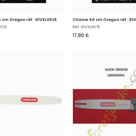
 cm Oregon réf : 91VXL052E
Chaine 40 cm Oregon réf : 91
052E
Réf. 91VXL057E
17,80 €