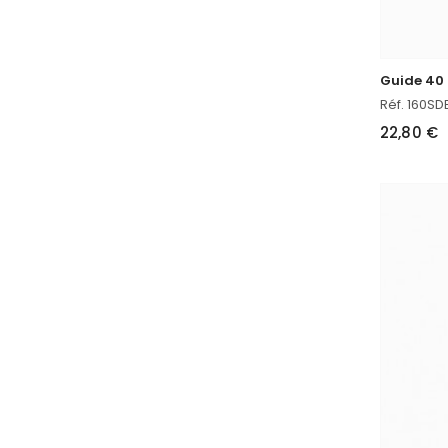
Guide 40
Réf. 160SD
22,80 €