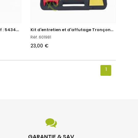
l
ot guide et chaines oregon réf : 543483 en stock
K
it d'entretien et d'affutage Tronçonneuse Oregon réf. 601981 en stock
Réf. 601981
23,00 €
1
GARANTIE & SAV