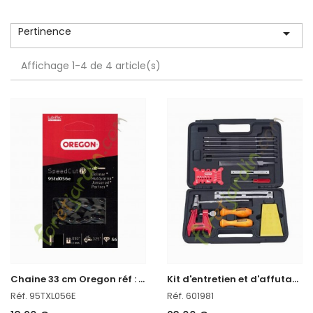
Pertinence

Affichage 1-4 de 4 article(s)
C
haine 33 cm Oregon réf : 95TXL056E
K
it d'entretien et d'affutage Tronçonneuse Oregon réf. 601981 en stock
Réf. 95TXL056E
Réf. 601981