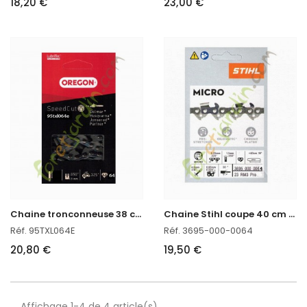
18,20 €
23,00 €
C
haine tronconneuse 38 cm Oregon ref : 95TXL064E
C
haine Stihl coupe 40 cm 3695-000-0064
Réf. 95TXL064E
Réf. 3695-000-0064
20,80 €
19,50 €
Affichage 1-4 de 4 article(s)