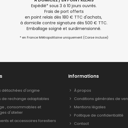
À DOMICILE / EN POINT RELAIS
Expédié* sous 3 à 10 jours ouvrés.
Frais de port offerts
en point relais dès 180 € TTC d'achats,
à domicile contre signature dès 500 € TTC.
Emballage soigné et surdimensionné.
* en France Métropolitaine uniquement (Corse incluse)
s
Informations
s détachées d'origine
À propos
s de rechange adaptables
Conditions générales de ven
age , consommables et
Mentions légales
ages d'atelier
Politique de confidentialité
nts et accessoires forestiers
Contact