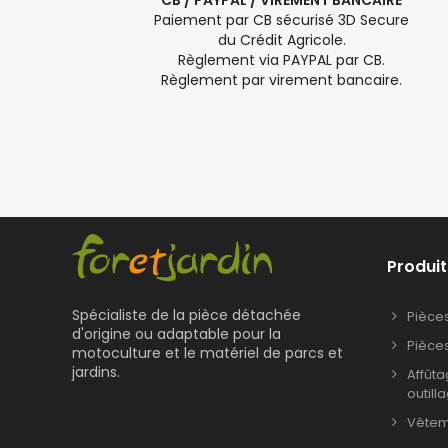
CB / PAYPAL / VIREMENT BANCAIRE
Paiement par CB sécurisé 3D Secure
du Crédit Agricole.
Règlement via PAYPAL par CB.
Règlement par virement bancaire.
Produit
Spécialiste de la pièce détachée
Pièce
d'origine ou adaptable pour la
Pièce
motoculture et le matériel de parcs et
jardins.
Affût
outill
Vêteme