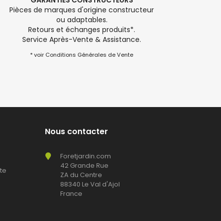
GARANTIES CONSTRUCTEURS
Pièces de marques d'origine constructeur
ou adaptables.
Retours et échanges produits*.
Service Après-Vente & Assistance.
* voir Conditions Générales de Vente
Nous contacter
Foretjardin.com
42 Grande Rue
te
ZA du Centre
88340 Le Val d'Ajol
France