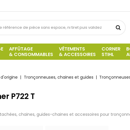
GE
AFFÛTAGE
VÊTEMENTS
CORNER
B
& CONSOMMABLES
& ACCESSOIRES
STIHL
A
d'origine
Tronçonneuses, chaines et guides
Tronçonneuses
er P722 T
tachées, chaines, guides-chaines et accessoires pour tronçonn