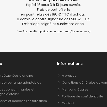
À DOMICILE / EN POINT RELAIS
Expédié* sous 3 à 10 jours ouvrés.
Frais de port offerts
en point relais dès 180 € TTC d'achats,
à domicile contre signature dès 500 € TTC.
Emballage soigné et surdimensionné.
* en France Métropolitaine uniquement (Corse incluse)
s
Informations
s détachées d'origine
À propos
s de rechange adaptables
Conditions générales de ven
age , consommables et
Mentions légales
ages d'atelier
Politique de confidentialité
nts et accessoires forestiers
Contact