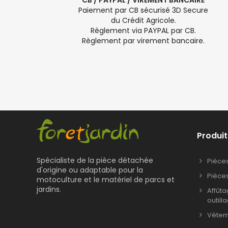
CB / PAYPAL / VIREMENT BANCAIRE
Paiement par CB sécurisé 3D Secure
du Crédit Agricole.
Règlement via PAYPAL par CB.
Règlement par virement bancaire.
Produit
Spécialiste de la pièce détachée
Pièce
d'origine ou adaptable pour la
Pièce
motoculture et le matériel de parcs et
jardins.
Affût
outill
Vêteme