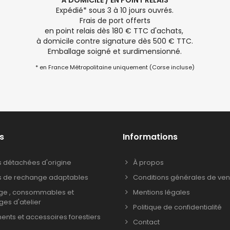
À DOMICILE / EN POINT RELAIS
Expédié* sous 3 à 10 jours ouvrés.
Frais de port offerts
en point relais dès 180 € TTC d'achats,
à domicile contre signature dès 500 € TTC.
Emballage soigné et surdimensionné.
* en France Métropolitaine uniquement (Corse incluse)
s
Informations
s détachées d'origine
À propos
s de rechange adaptables
Conditions générales de ven
age , consommables et
Mentions légales
ages d'atelier
Politique de confidentialité
nts et accessoires forestiers
Contact