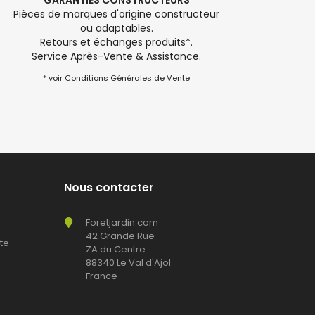
GARANTIES CONSTRUCTEURS
Pièces de marques d'origine constructeur
ou adaptables.
Retours et échanges produits*.
Service Après-Vente & Assistance.
* voir Conditions Générales de Vente
Nous contacter
Foretjardin.com
42 Grande Rue
te
ZA du Centre
88340 Le Val d'Ajol
France