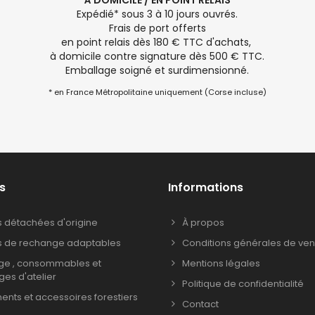
À DOMICILE / EN POINT RELAIS
Expédié* sous 3 à 10 jours ouvrés.
Frais de port offerts
en point relais dès 180 € TTC d'achats,
à domicile contre signature dès 500 € TTC.
Emballage soigné et surdimensionné.
* en France Métropolitaine uniquement (Corse incluse)
s
Informations
s détachées d'origine
À propos
s de rechange adaptables
Conditions générales de ven
age , consommables et
Mentions légales
ages d'atelier
Politique de confidentialité
nts et accessoires forestiers
Contact