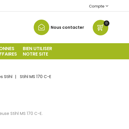
Compte
0
Nous contacter
ONNES
BIEN UTILISER
FFAIRES
NOTRE SITE
 Stihl
Stihl MS 170 C-E
use Stihl MS 170 C-E.