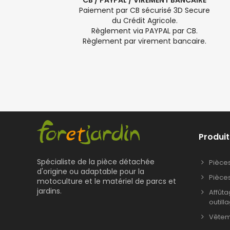
CB / PAYPAL / VIREMENT BANCAIRE
Paiement par CB sécurisé 3D Secure
du Crédit Agricole.
Règlement via PAYPAL par CB.
Règlement par virement bancaire.
Produit
Spécialiste de la pièce détachée
Pièce
d'origine ou adaptable pour la
Pièce
motoculture et le matériel de parcs et
jardins.
Affût
outill
Vêteme