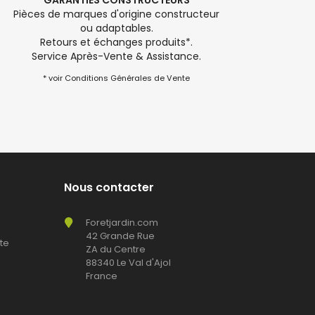
GARANTIES CONSTRUCTEURS
Pièces de marques d'origine constructeur
ou adaptables.
Retours et échanges produits*.
Service Après-Vente & Assistance.
* voir Conditions Générales de Vente
Nous contacter
Foretjardin.com
42 Grande Rue
te
ZA du Centre
88340 Le Val d'Ajol
France