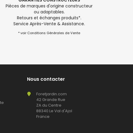
GARANTIES CONSTRUCTEURS
Pièces de marques d'origine constructeur
ou adaptables.
Retours et échanges produits*.
Service Après-Vente & Assistance.
* voir Conditions Générales de Vente
Nous contacter
Foretjardin.com
42 Grande Rue
te
ZA du Centre
88340 Le Val d'Ajol
France