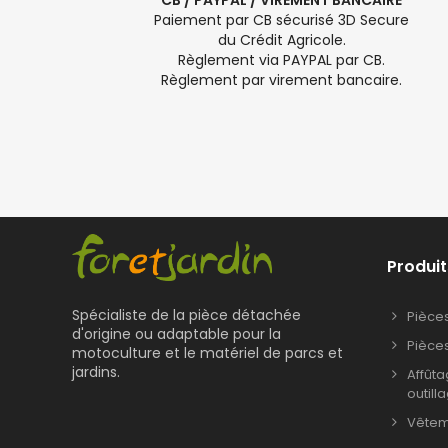
CB / PAYPAL / VIREMENT BANCAIRE
Paiement par CB sécurisé 3D Secure
du Crédit Agricole.
Règlement via PAYPAL par CB.
Règlement par virement bancaire.
Produit
Spécialiste de la pièce détachée
Pièce
d'origine ou adaptable pour la
Pièce
motoculture et le matériel de parcs et
jardins.
Affût
outill
Vêteme