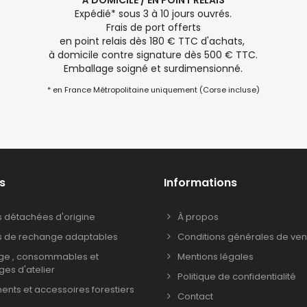
À DOMICILE / EN POINT RELAIS
Expédié* sous 3 à 10 jours ouvrés.
Frais de port offerts
en point relais dès 180 € TTC d'achats,
à domicile contre signature dès 500 € TTC.
Emballage soigné et surdimensionné.
* en France Métropolitaine uniquement (Corse incluse)
s
Informations
s détachées d'origine
À propos
s de rechange adaptables
Conditions générales de ven
age , consommables et
Mentions légales
ages d'atelier
Politique de confidentialité
nts et accessoires forestiers
Contact