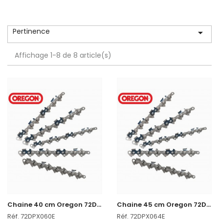
Pertinence

Affichage 1-8 de 8 article(s)
C
haine 40 cm Oregon 72DPX060E
C
haine 45 cm Oregon 72DPX064E
Réf. 72DPX060E
Réf. 72DPX064E