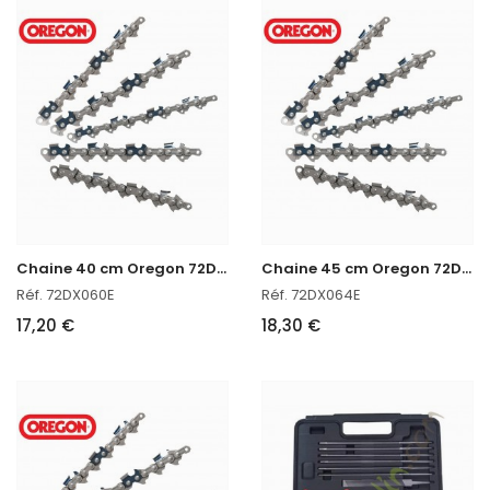
C
haine 40 cm Oregon 72DX060E
C
haine 45 cm Oregon 72DX064E
Réf. 72DX060E
Réf. 72DX064E
17,20 €
18,30 €