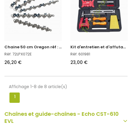
C
haine 50 cm Oregon réf : 72LPX072E
K
it d'entretien et d'affutage Tronçonneuse Oregon réf. 601981 en stock
Réf. 72LPX072E
Réf. 601981
26,20 €
23,00 €
Affichage 1-8 de 8 article(s)
1
Chaînes et guide-chaînes - Echo CST-610
EVL