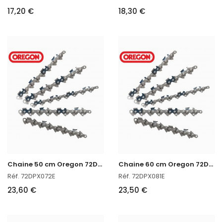
17,20 €
18,30 €
C
haine 50 cm Oregon 72DPX072E
C
haine 60 cm Oregon 72DPX081E
Réf. 72DPX072E
Réf. 72DPX081E
23,60 €
23,50 €