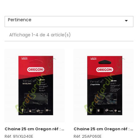
Pertinence

Affichage 1-4 de 4 article(s)
C
haine 25 cm Oregon réf : 91VXL040E
C
haine 25 cm Oregon réf : 25AP060E
Réf. 91VXL040E
Réf. 25AP060E