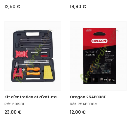
12,50 €
18,90 €
K
it d'entretien et d'affutage Tronçonneuse Oregon réf. 601981 en stock
Oregon 25AP038E
Réf. 601981
Réf. 25AP038e
23,00 €
12,00 €