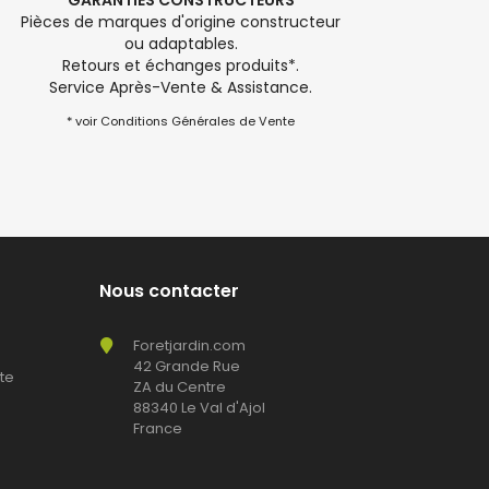
GARANTIES CONSTRUCTEURS
Pièces de marques d'origine constructeur
ou adaptables.
Retours et échanges produits*.
Service Après-Vente & Assistance.
* voir Conditions Générales de Vente
Nous contacter
Foretjardin.com
42 Grande Rue
te
ZA du Centre
88340 Le Val d'Ajol
France