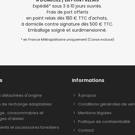
À DOMICILE / EN POINT RELAIS
Expédié* sous 3 à 10 jours ouvrés.
Frais de port offerts
en point relais dès 180 € TTC d'achats,
à domicile contre signature dès 500 € TTC.
Emballage soigné et surdimensionné.
* en France Métropolitaine uniquement (Corse incluse)
s
Informations
s détachées d'origine
À propos
s de rechange adaptables
Conditions générales de ven
age , consommables et
Mentions légales
ages d'atelier
Politique de confidentialité
nts et accessoires forestiers
Contact