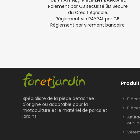
CB / PAYPAL / VIREMENT BANCAIRE
Paiement par CB sécurisé 3D Secure
du Crédit Agricole.
Règlement via PAYPAL par CB.
Règlement par virement bancaire.
Produit
Spécialiste de la pièce détachée
Pièce
d'origine ou adaptable pour la
Pièce
motoculture et le matériel de parcs et
jardins.
Affût
outill
Vêteme