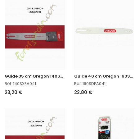
G
uide 35 cm Oregon 140SXEA041
G
uide 40 cm Oregon 160SDEA041
Réf. 140SXEA041
Réf. 160SDEA041
23,20 €
22,80 €