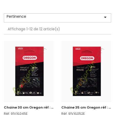
Pertinence

Affichage 1-12 de 12 article(s)
C
haine 30 cm Oregon réf : 91VXL045E
C
haine 35 cm Oregon réf : 91VXL052E
Réf. 91VXL045E
Réf. 91VXL052E