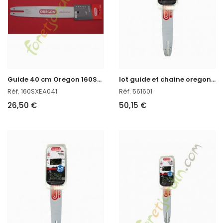
G
uide 40 cm Oregon 160SXEA041
l
ot guide et chaine oregon réf : 561601 en stock
Réf. 160SXEA041
Réf. 561601
26,50 €
50,15 €