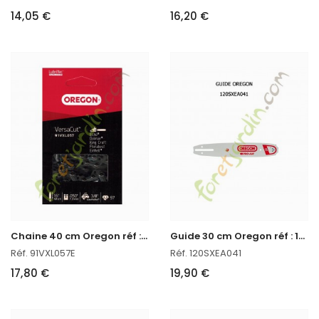
14,05 €
16,20 €
C
haine 40 cm Oregon réf : 91VXL057E
G
uide 30 cm Oregon réf : 120SXEA041
Réf. 91VXL057E
Réf. 120SXEA041
17,80 €
19,90 €