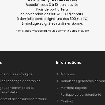
À DOMICILE / EN POINT RELAIS
Expédié* sous 3 à 10 jours ouvrés.
Frais de port offerts
en point relais dès 180 € TTC d'achats,
à domicile contre signature dès 500 € TTC.
Emballage soigné et surdimensionné.
* en France Métropolitaine uniquement (Corse incluse)
s
Informations
s détachées d'origine
À propos
s de rechange adaptables
Conditions générales de ven
age , consommables et
Mentions légales
ages d'atelier
Politique de confidentialité
nts et accessoires forestiers
Contact