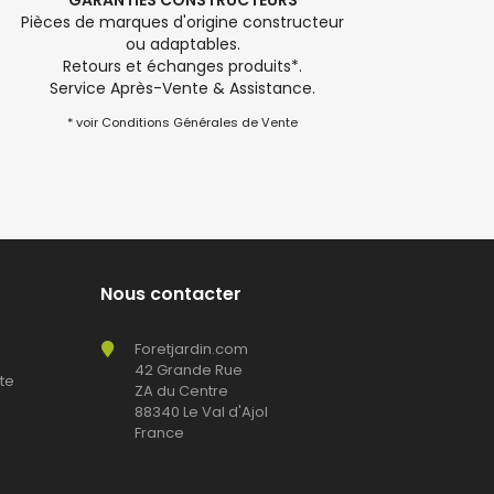
GARANTIES CONSTRUCTEURS
Pièces de marques d'origine constructeur
ou adaptables.
Retours et échanges produits*.
Service Après-Vente & Assistance.
* voir Conditions Générales de Vente
Nous contacter
Foretjardin.com
42 Grande Rue
te
ZA du Centre
88340 Le Val d'Ajol
France