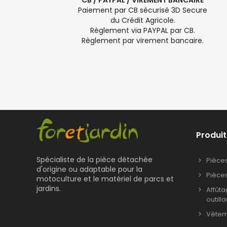
CB / PAYPAL / VIREMENT BANCAIRE
Paiement par CB sécurisé 3D Secure
du Crédit Agricole.
Règlement via PAYPAL par CB.
Règlement par virement bancaire.
Produit
Spécialiste de la pièce détachée
Pièce
d'origine ou adaptable pour la
Pièce
motoculture et le matériel de parcs et
jardins.
Affût
outill
Vêteme