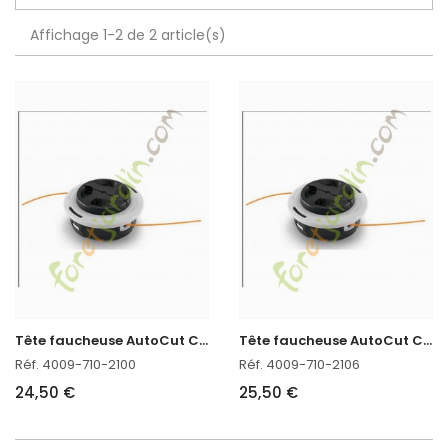
Affichage 1-2 de 2 article(s)
T
ête faucheuse AutoCut C3-2 Stihl réf. 4009-710-2100
T
ête faucheuse AutoCut C3-2 Stihl réf. 4009-710-2106 en stock
Réf. 4009-710-2100
Réf. 4009-710-2106
24,50 €
25,50 €