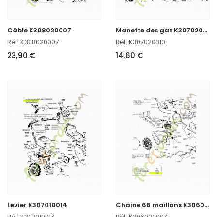
M
anette des gaz K307020010
Câble K308020007
Réf. K308020007
Réf. K307020010
23,90 €
14,60 €
C
haine 66 maillons K306020004
Levier K307010014
Réf. K307010014
Réf. K306020004