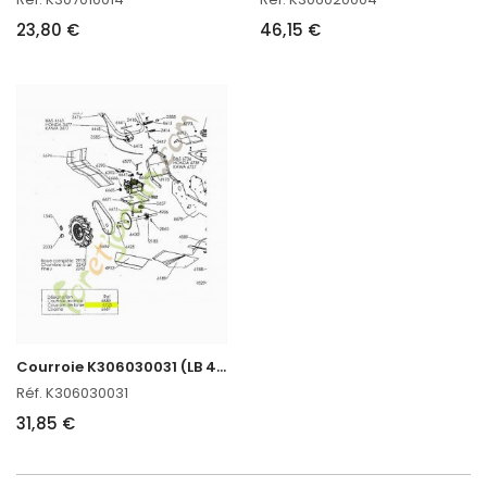
23,80 €
46,15 €
C
ourroie K306030031 (LB 44)
Réf. K306030031
31,85 €