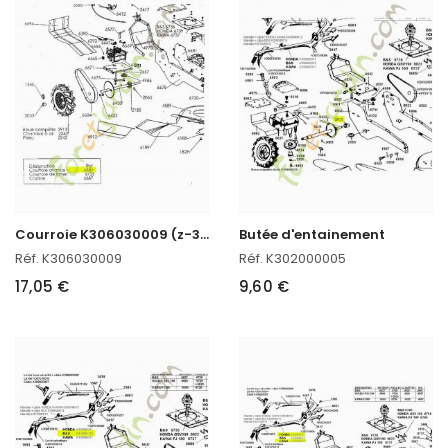
C
ourroie K306030009 (z-33)
Butée d'entainement
Réf. K306030009
Réf. K302000005
17,05 €
9,60 €