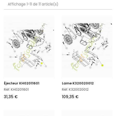
Affichage 1-11 de 11 article(s)
Éjecteur KH02011601
Lame K320020012
Réf. KH02011601
Réf. K320020012
31,35 €
109,35 €