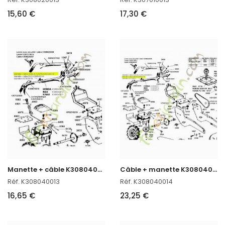
15,60 €
17,30 €
M
anette + câble K308040013
C
âble + manette K308040014
Réf. K308040013
Réf. K308040014
16,65 €
23,25 €