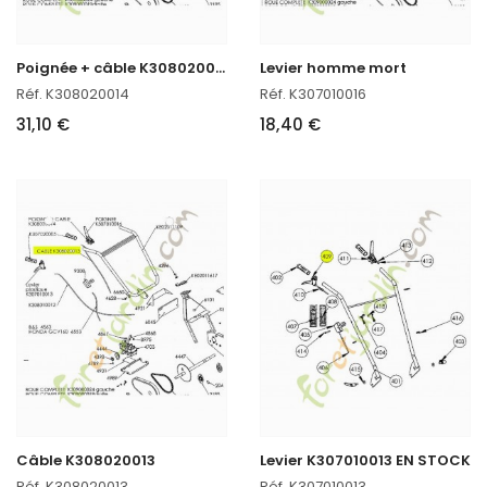
P
oignée + câble K308020014
Levier homme mort
Réf. K308020014
Réf. K307010016
31,10 €
18,40 €
Câble K308020013
Levier K307010013 EN STOCK
Réf. K308020013
Réf. K307010013