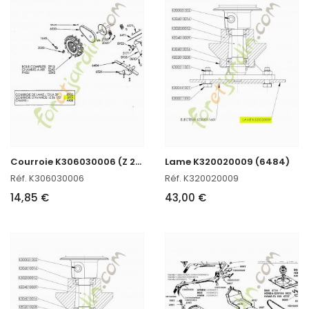
C
ourroie K306030006 (Z 26.5)
Lame K320020009 (6484)
Réf. K306030006
Réf. K320020009
14,85 €
43,00 €