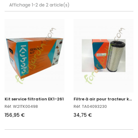
Affichage 1-2 de 2 article(s)
F
iltre à air pour tracteur kubota
Kit service filtration EK1-261
Réf. W21TK00498
Réf. TA04093230
156,95 €
34,75 €