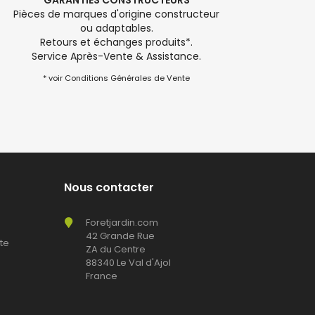
GARANTIES CONSTRUCTEURS
Pièces de marques d'origine constructeur
ou adaptables.
Retours et échanges produits*.
Service Après-Vente & Assistance.
* voir Conditions Générales de Vente
Nous contacter
Foretjardin.com
42 Grande Rue
te
ZA du Centre
88340 Le Val d'Ajol
France