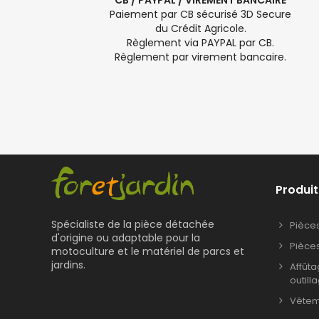
CB / PAYPAL / VIREMENT BANCAIRE
Paiement par CB sécurisé 3D Secure
du Crédit Agricole.
Règlement via PAYPAL par CB.
Règlement par virement bancaire.
Produit
Spécialiste de la pièce détachée
Pièce
d'origine ou adaptable pour la
Pièce
motoculture et le matériel de parcs et
jardins.
Affût
outill
Vêteme