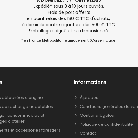
À DOMICILE / EN POINT RELAIS
Expédié* sous 3 à 10 jours ouvrés.
Frais de port offerts
en point relais dès 180 € TTC d'achats,
à domicile contre signature dès 500 € TTC.
Emballage soigné et surdimensionné.
* en France Métropolitaine uniquement (Corse incluse)
s
Informations
s détachées d'origine
À propos
s de rechange adaptables
Conditions générales de ven
age , consommables et
Mentions légales
ages d'atelier
Politique de confidentialité
nts et accessoires forestiers
Contact