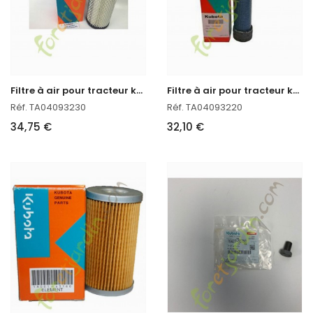
F
iltre à air pour tracteur kubota
F
iltre à air pour tracteur kubota
Réf. TA04093230
Réf. TA04093220
34,75 €
32,10 €