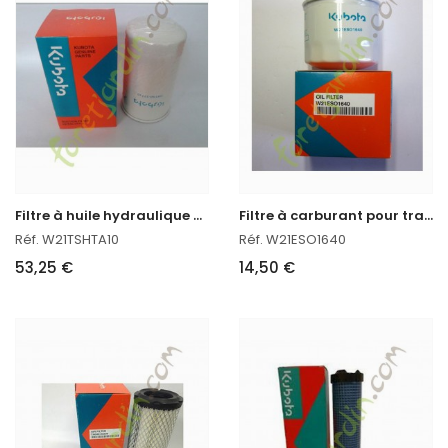
F
iltre à huile hydraulique pour tracteur kubota
F
iltre à carburant pour tracteur kubota
Réf. W21TSHTA10
Réf. W21ESO1640
53,25 €
14,50 €