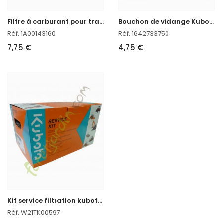
F
iltre à carburant pour tracteur kubota
B
ouchon de vidange Kubota
Réf. 1A00143160
Réf. 1642733750
7,75 €
4,75 €
K
it service filtration kubota HST
Réf. W21TK00597