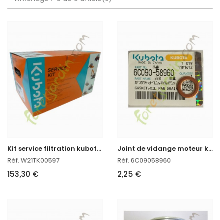
K
it service filtration kubota SERIE L (36 à 42ch)
J
oint de vidange moteur kubota
Réf. W21TK00597
Réf. 6C09058960
153,30 €
2,25 €