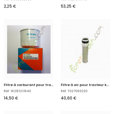
2,25 €
53,25 €
F
iltre à carburant pour tracteur kubota
F
iltre à air pour tracteur kubota
Réf. W21ESO1640
Réf. T027093220
14,50 €
40,60 €