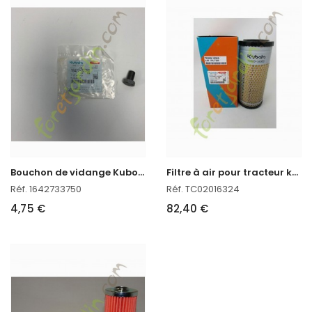
B
ouchon de vidange Kubota
F
iltre à air pour tracteur kubota
Réf. 1642733750
Réf. TC02016324
4,75 €
82,40 €