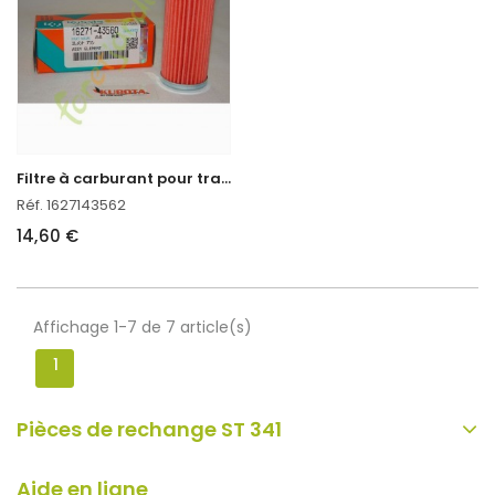
F
iltre à carburant pour tracteur kubota
Réf. 1627143562
14,60 €
Affichage 1-7 de 7 article(s)
1
Pièces de rechange ST 341
Aide en ligne