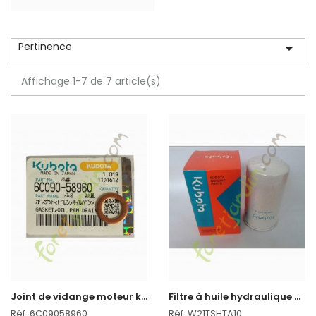
Pertinence

Affichage 1-7 de 7 article(s)
J
oint de vidange moteur kubota
F
iltre à huile hydraulique pour tracteur kubota
Réf. 6C09058960
Réf. W21TSHTA10