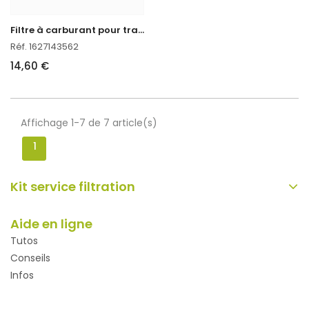
F
iltre à carburant pour tracteur kubota
Réf. 1627143562
14,60 €
Affichage 1-7 de 7 article(s)
1
Kit service filtration
Aide en ligne
Tutos
Conseils
Infos