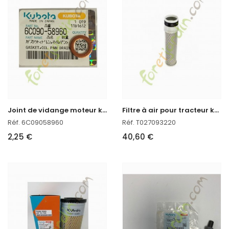
J
oint de vidange moteur kubota
F
iltre à air pour tracteur kubota
Réf. 6C09058960
Réf. T027093220
2,25 €
40,60 €