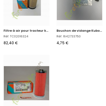
F
iltre à air pour tracteur kubota
B
ouchon de vidange Kubota
Réf. TC02016324
Réf. 1642733750
82,40 €
4,75 €