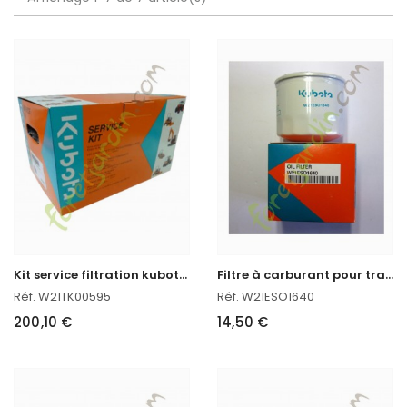
K
it service filtration kubota ST30/35 STV 32/36/40
F
iltre à carburant pour tracteur kubota
Réf. W21TK00595
Réf. W21ESO1640
200,10 €
14,50 €