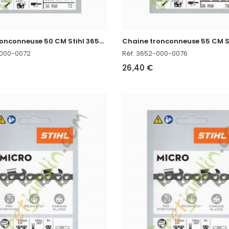
C
haine tronconneuse 50 CM Stihl 3652-000-0072
-000-0072
Réf. 3652-000-0076
26,40 €