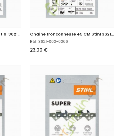
C
haine tronconneuse 40 CM Stihl 3621-000-0060
C
haine tronconneuse 45 CM Stihl 3621-000-0066
Réf. 3621-000-0066
23,00 €