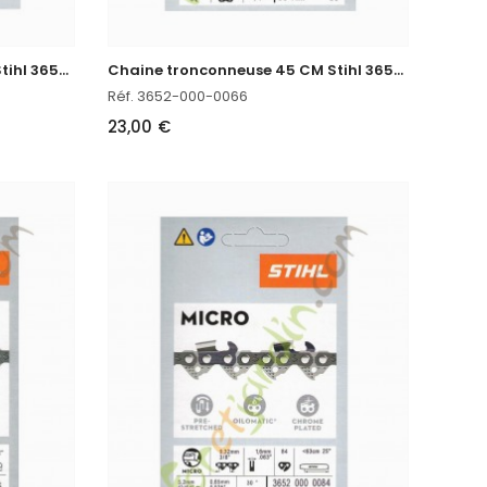
C
haine tronconneuse 40 CM Stihl 3652-000-0060
C
haine tronconneuse 45 CM Stihl 3652-000-0066
Réf. 3652-000-0066
23,00 €