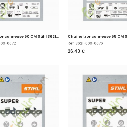
C
haine tronconneuse 50 CM Stihl 3621-000-0072
-000-0072
Réf. 3621-000-0076
26,40 €