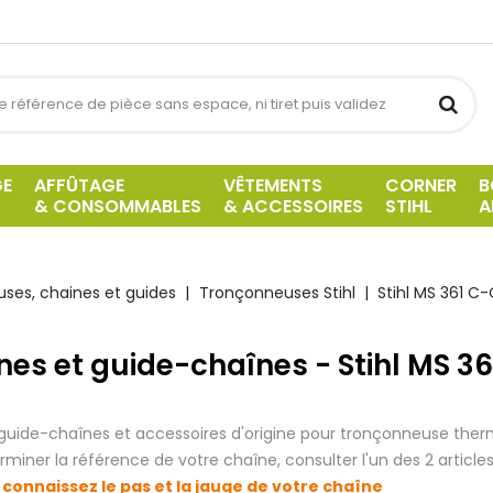
GE
AFFÛTAGE
VÊTEMENTS
CORNER
B
& CONSOMMABLES
& ACCESSOIRES
STIHL
A
ses, chaines et guides
Tronçonneuses Stihl
Stihl MS 361 C
nes et guide-chaînes - Stihl MS 3
guide-chaînes et accessoires d'origine pour tronçonneuse ther
rminer la référence de votre chaîne, consulter l'un des 2 articles
 connaissez le pas et la jauge de votre chaîne