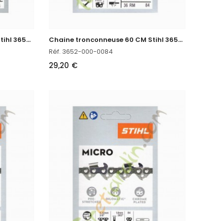
C
haine tronconneuse 55 CM Stihl 3652-000-0076
C
haine tronconneuse 60 CM Stihl 3652-000-0084
Réf. 3652-000-0084
29,20 €