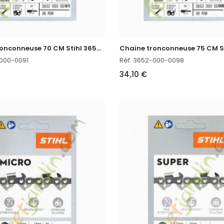
C
haine tronconneuse 70 CM Stihl 3652-000-0091
-000-0091
Réf. 3652-000-0098
34,10 €