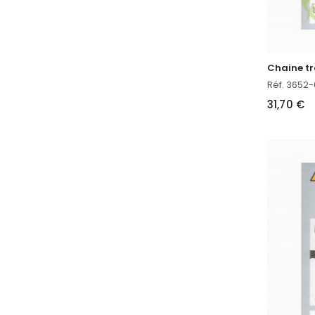
Réf. 3652
31,70 €