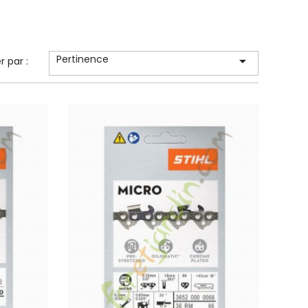
Pertinence

er par :