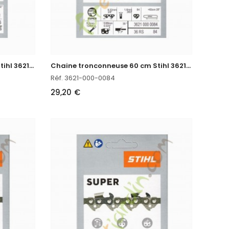
C
haine tronconneuse 55 CM Stihl 3621-000-0076
C
haine tronconneuse 60 cm Stihl 3621-000-0084
Réf. 3621-000-0084
29,20 €