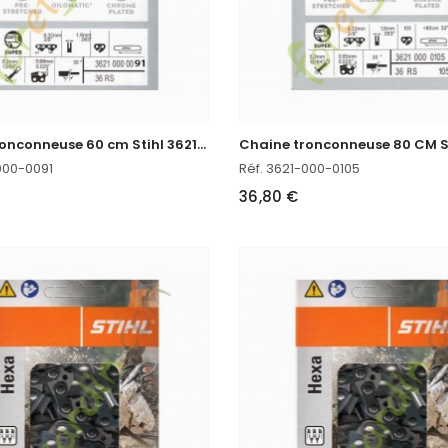
C
haine tronconneuse 60 cm Stihl 3621-000-0091
000-0091
Réf. 3621-000-0105
36,80 €