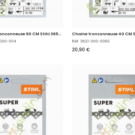
C
haine tronconneuse 90 CM Stihl 3652-000-0114
000-0114
Réf. 3621-000-0060
20,90 €