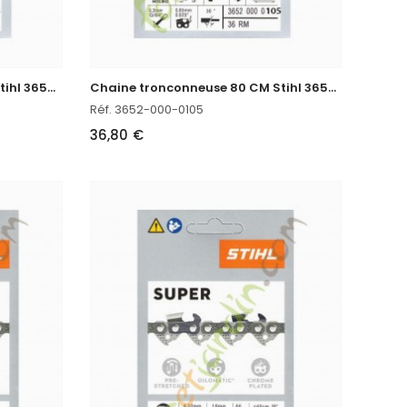
C
haine tronconneuse 75 CM Stihl 3652-000-0098
C
haine tronconneuse 80 CM Stihl 3652-000-0105
Réf. 3652-000-0105
36,80 €