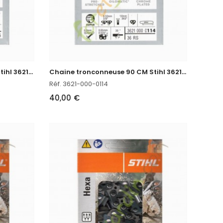
C
haine tronconneuse 80 CM Stihl 3621-000-0105
C
haine tronconneuse 90 CM Stihl 3621-000-0114
Réf. 3621-000-0114
40,00 €