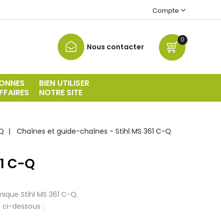
Compte
0
Nous contacter
ONNES
BIEN UTILISER
FFAIRES
NOTRE SITE
-Q
Chaînes et guide-chaînes - Stihl MS 361 C-Q
61 C-Q
mique Stihl
MS 361 C-Q
.
 ci-dessous :