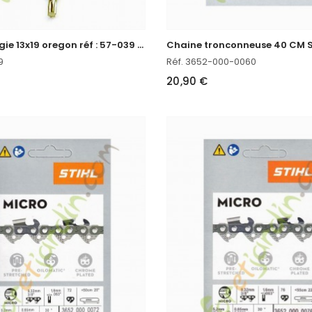
C
lé à bougie 13x19 oregon réf : 57-039 en stock
9
Réf. 3652-000-0060
20,90 €