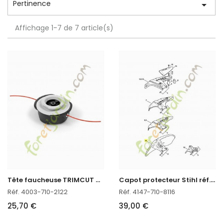
Pertinence

Affichage 1-7 de 7 article(s)
T
ête faucheuse TRIMCUT C 42-2 Stihl réf. 4003-710-2122
C
apot protecteur Stihl réf. 4147-710-8116
Réf. 4003-710-2122
Réf. 4147-710-8116
25,70 €
39,00 €