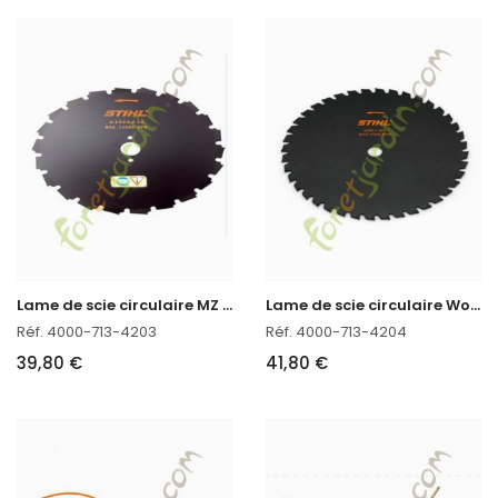
L
ame de scie circulaire MZ 200mm-22 HP Stihl
L
ame de scie circulaire WoodCut 250-26 Stihl
Réf. 4000-713-4203
Réf. 4000-713-4204
39,80 €
41,80 €