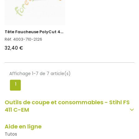
T
ête Faucheuse PolyCut 48-2 Stihl réf. 4003-710-2126
Réf. 4003-710-2126
32,40 €
Affichage 1-7 de 7 article(s)
1
Outils de coupe et consommables - Stihl FS
411 C-EM
Aide en ligne
Tutos