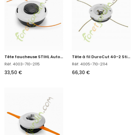
T
ête faucheuse STIHL AutoCut 46-2 ref. 4003-710-2115
T
ête à fil DuroCut 40-2 Stihl réf. 4005-710-2114
Réf. 4003-710-2115
Réf. 4005-710-2114
33,50 €
66,30 €