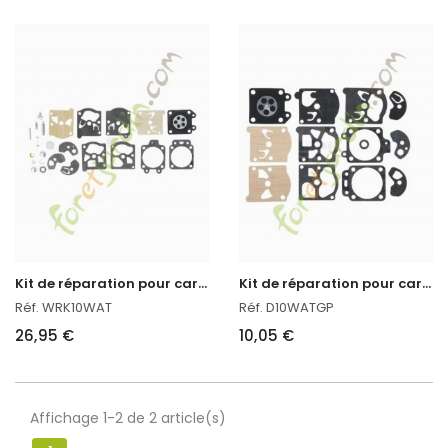
K
it de réparation pour carburateur
K
it de réparation pour carburateur Walbro
Réf. WRK10WAT
Réf. D10WATGP
26,95 €
10,05 €
Affichage 1-2 de 2 article(s)