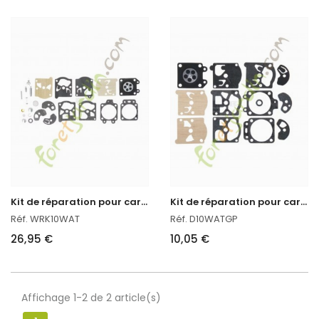
K
it de réparation pour carburateur
K
it de réparation pour carburateur Walbro
Réf. WRK10WAT
Réf. D10WATGP
26,95 €
10,05 €
Affichage 1-2 de 2 article(s)