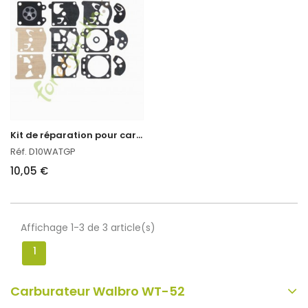
K
it de réparation pour carburateur Walbro
Réf. D10WATGP
10,05 €
Affichage 1-3 de 3 article(s)
1
Carburateur Walbro WT-52