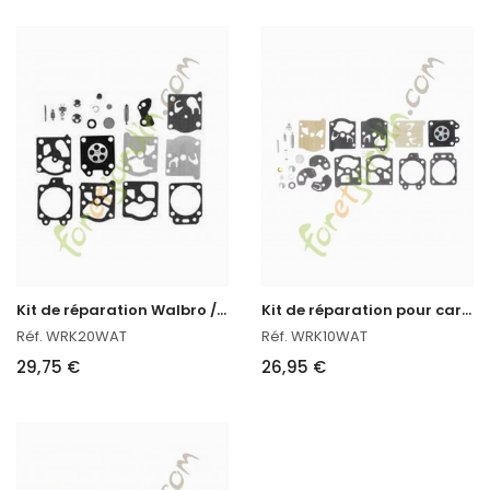
K
it de réparation Walbro / Tillotson
K
it de réparation pour carburateur
Réf. WRK20WAT
Réf. WRK10WAT
29,75 €
26,95 €