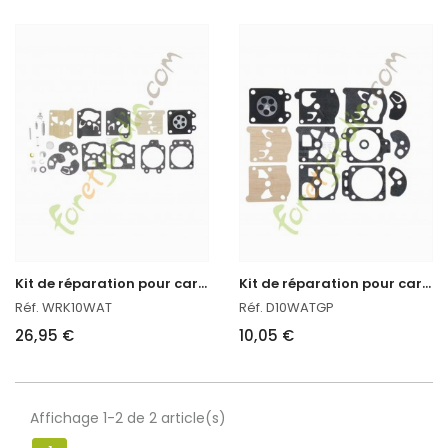
K
it de réparation pour carburateur
K
it de réparation pour carburateur Walbro
Réf. WRK10WAT
Réf. D10WATGP
26,95 €
10,05 €
Affichage 1-2 de 2 article(s)