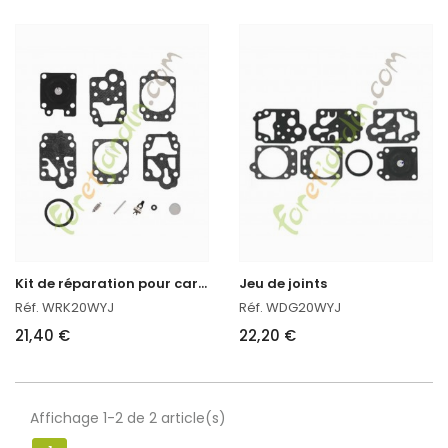
K
it de réparation pour carburateur
Jeu de joints
Réf. WRK20WYJ
Réf. WDG20WYJ
21,40 €
22,20 €
Affichage 1-2 de 2 article(s)