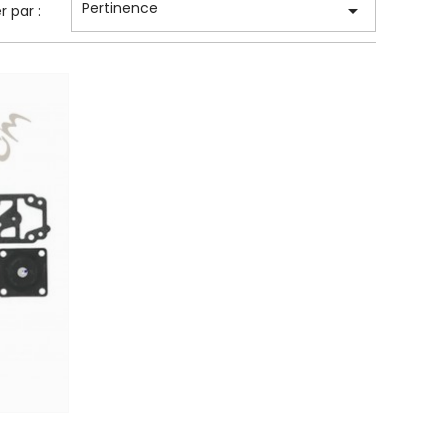
Pertinence

er par :