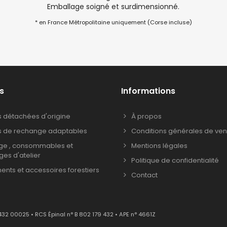
Emballage soigné et surdimensionné.
* en France Métropolitaine uniquement (Corse incluse)
s
Informations
s détachées d'origine
À propos
s de rechange adaptables
Conditions générales de ven
age , consommables et
Mentions légales
ages d'atelier
Politique de confidentialité
nts et accessoires forestiers
Contact
432 00025 • RCS Épinal n° B 802 179 432 • APE n° 4661Z