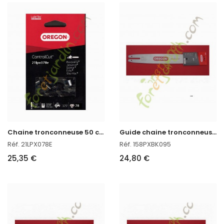
C
haine tronconneuse 50 cm Oregon réf : 21LPX078E
G
uide chaine tronconneuse 38 cm Oregon 158PXBK095
Réf. 21LPX078E
Réf. 158PXBK095
25,35 €
24,80 €