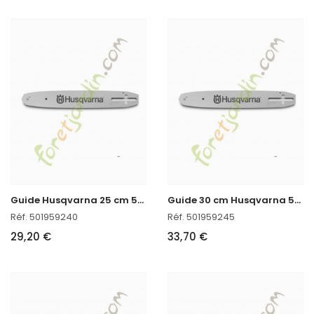
G
uide Husqvarna 25 cm 501959240
G
uide 30 cm Husqvarna 501959245
Réf. 501959240
Réf. 501959245
29,20 €
33,70 €