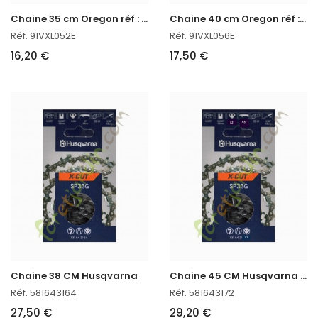
C
haine 35 cm Oregon réf : 91VXL052E
C
haine 40 cm Oregon réf : 91VXL056E
Réf. 91VXL052E
Réf. 91VXL056E
16,20 €
17,50 €
C
haine 45 CM Husqvarna réf : 581643172
Chaine 38 CM Husqvarna
Réf. 581643164
Réf. 581643172
27,50 €
29,20 €