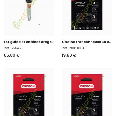
L
ot guide et chaines oregon réf : 556429 en stock
C
haine tronconneuse 38 cm Oregon réf : 21BPX064E
Réf. 556429
Réf. 21BPX064E
66,80 €
19,80 €