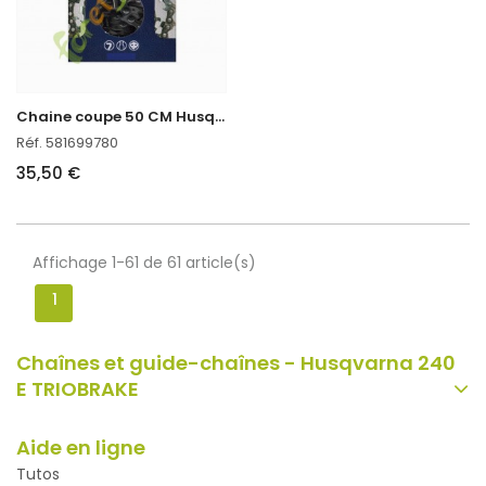
C
haine coupe 50 CM Husqvarna ref. 581699780en stock
Réf. 581699780
35,50 €
Affichage 1-61 de 61 article(s)
1
Chaînes et guide-chaînes - Husqvarna 240
E TRIOBRAKE
Aide en ligne
Tutos