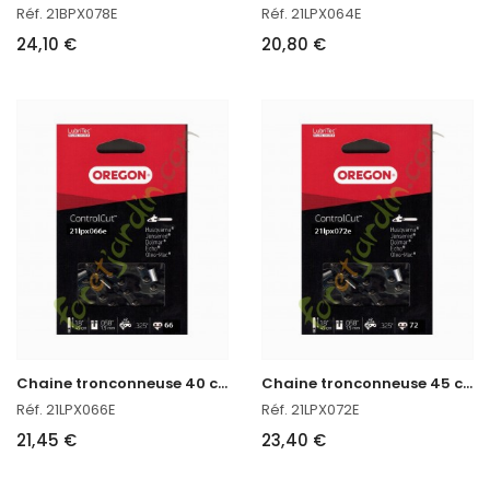
Réf. 21BPX078E
Réf. 21LPX064E
24,10 €
20,80 €
C
haine tronconneuse 40 cm Oregon réf : 21LPX066E
C
haine tronconneuse 45 cm Oregon réf : 21LPX072E
Réf. 21LPX066E
Réf. 21LPX072E
21,45 €
23,40 €