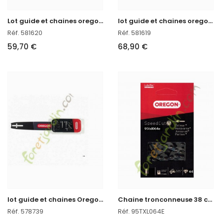
L
ot guide et chaines oregon 150MLBK095
l
ot guide et chaines oregon réf : 581619 en stock
Réf. 581620
Réf. 581619
59,70 €
68,90 €
l
ot guide et chaines Oregon réf : 578739 en stock
C
haine tronconneuse 38 cm Oregon ref : 95TXL064E
Réf. 578739
Réf. 95TXL064E