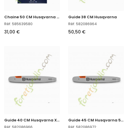
C
haine 50 CM Husqvarna 585639580 en stock
Guide 38 CM Husqvarna
Réf. 585639580
Réf. 582086964
31,00 €
50,50 €
G
uide 40 CM Husqvarna X-force 582086966
G
uide 45 CM Husqvarna 582086972
Réf. 582086966
Réf. 582086972