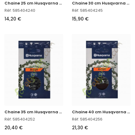
C
haine 25 cm Husqvarna 585404240 en stock
C
haine 30 cm Husqvarna 585404245
Réf. 585404240
Réf. 585404245
14,20 €
15,90 €
C
haine 35 cm Husqvarna 585404252
C
haine 40 cm Husqvarna 585404256
Réf. 585404252
Réf. 585404256
20,40 €
21,30 €