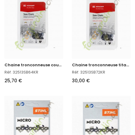
C
haine tronconneuse coupe 38 cm titane
C
haine tronconneuse titane coupe 45 cm
Réf. 32513SB64KR
Réf. 32513SB72KR
25,70 €
30,00 €