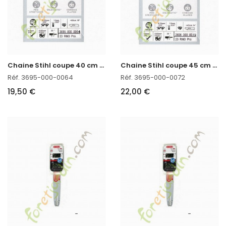
C
haine Stihl coupe 40 cm 3695-000-0064
C
haine Stihl coupe 45 cm 3695-000-0072
Réf. 3695-000-0064
Réf. 3695-000-0072
19,50 €
22,00 €