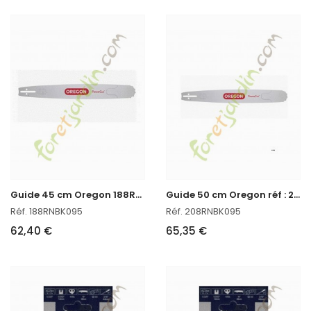
G
uide 45 cm Oregon 188RNBK095
G
uide 50 cm Oregon réf : 208RNBK095 en stock
Réf. 188RNBK095
Réf. 208RNBK095
62,40 €
65,35 €