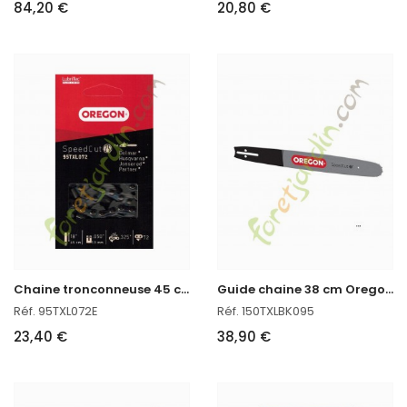
84,20 €
20,80 €
C
haine tronconneuse 45 cm réf : Oregon 95TXL072E
G
uide chaine 38 cm Oregon réf : 150TXLBK095 en stock
Réf. 95TXL072E
Réf. 150TXLBK095
23,40 €
38,90 €