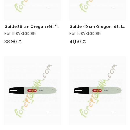
G
uide 38 cm Oregon réf : 158VXLGK095 en stock
G
uide 40 cm Oregon réf : 168VXLGK095 en stock
Réf. 158VXLGK095
Réf. 168VXLGK095
38,90 €
41,50 €