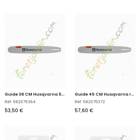
G
uide 38 CM Husqvarna 582075364 en stock
G
uide 45 CM Husqvarna ref. 582075372 en stock
Réf. 582075364
Réf. 582075372
53,50 €
57,60 €