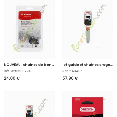
N
OUVEAU : chaînes de tronçonneuses en titane
l
ot guide et chaines oregon réf : 543486 en stock
Réf. 32515SB72KR
Réf. 543486
24,00 €
57,90 €