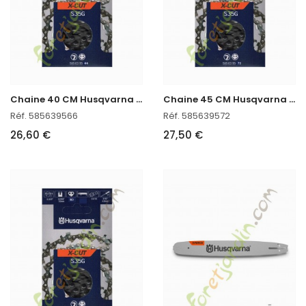
C
haine 40 CM Husqvarna 585639566 en stock
C
haine 45 CM Husqvarna 585639572
Réf. 585639566
Réf. 585639572
26,60 €
27,50 €