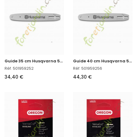
G
uide 35 cm Husqvarna 501959252
G
uide 40 cm Husqvarna 501959256 en stock
Réf. 501959252
Réf. 501959256
34,40 €
44,30 €