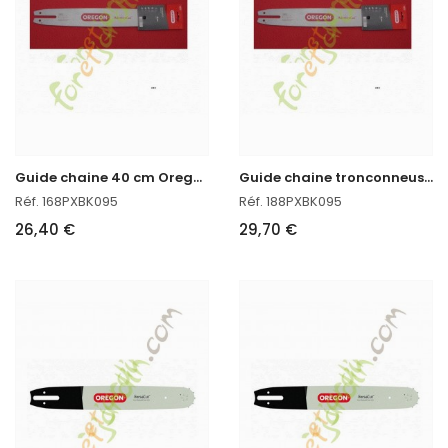
G
uide chaine 40 cm Oregon réf : 168PXBK095 en stock
G
uide chaine tronconneuse 45 cm Oregon 188PXBK095
Réf. 168PXBK095
Réf. 188PXBK095
26,40 €
29,70 €