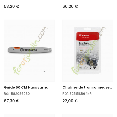
53,20 €
60,20 €
C
haînes de tronçonneuses en titane
Guide 50 CM Husqvarna
Réf. 582086980
Réf. 32515SB64KR
67,30 €
22,00 €