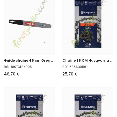
G
uide chaine 45 cm Oregon réf : 180TXLBK095 en stock
C
haine 38 CM Husqvarna 585639564 en stock
Réf. 180TXLBK095
Réf. 585639564
46,70 €
25,70 €