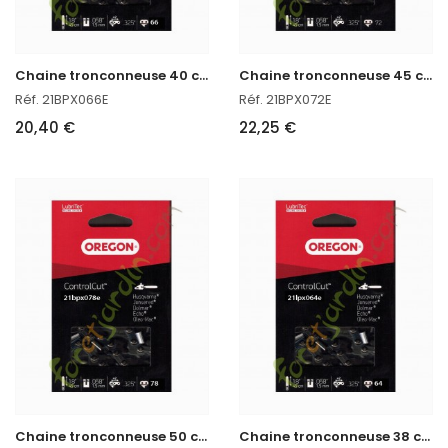
C
haine tronconneuse 40 cm Oregon réf : 21BPX066E
C
haine tronconneuse 45 cm Oregon réf : 21BPX072E
Réf. 21BPX066E
Réf. 21BPX072E
20,40 €
22,25 €
C
haine tronconneuse 50 cm Oregon réf : 21BPX078E
C
haine tronconneuse 38 cm Oregon réf : 21LPX064E