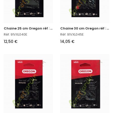
C
haine 25 cm Oregon réf : 91VXL040E
C
haine 30 cm Oregon réf : 91VXL045E
Réf. 91VXL040E
Réf. 91VXL045E
12,50 €
14,05 €