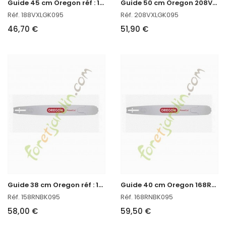
G
uide 45 cm Oregon réf : 188VXLGK095 en stock
G
uide 50 cm Oregon 208VXLGK095
Réf. 188VXLGK095
Réf. 208VXLGK095
46,70 €
51,90 €
G
uide 38 cm Oregon réf : 158RNBK095 en stock
G
uide 40 cm Oregon 168RNBK095
Réf. 158RNBK095
Réf. 168RNBK095
58,00 €
59,50 €