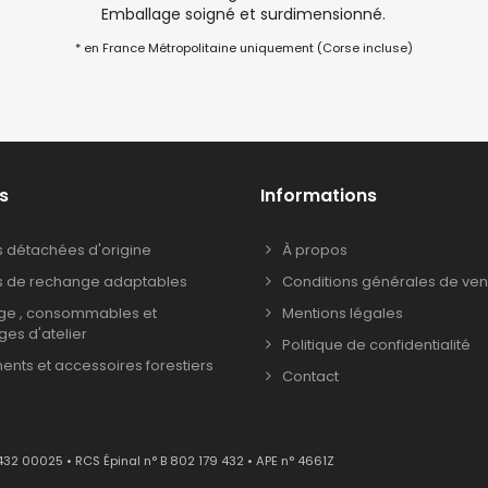
Emballage soigné et surdimensionné.
* en France Métropolitaine uniquement (Corse incluse)
s
Informations
s détachées d'origine
À propos
s de rechange adaptables
Conditions générales de ven
age , consommables et
Mentions légales
ages d'atelier
Politique de confidentialité
nts et accessoires forestiers
Contact
432 00025 • RCS Épinal n° B 802 179 432 • APE n° 4661Z