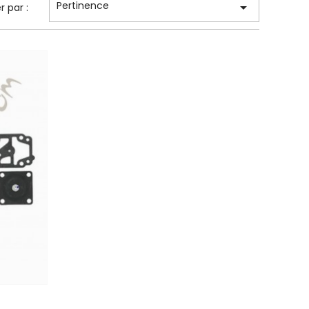
Pertinence

er par :