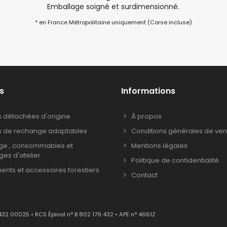
Emballage soigné et surdimensionné.
* en France Métropolitaine uniquement (Corse incluse)
s
Informations
s détachées d'origine
À propos
s de rechange adaptables
Conditions générales de ven
age , consommables et
Mentions légales
ages d'atelier
Politique de confidentialité
nts et accessoires forestiers
Contact
432 00025 • RCS Épinal n° B 802 179 432 • APE n° 4661Z