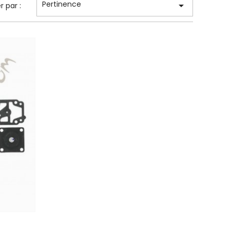
Pertinence

er par :