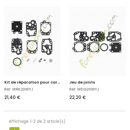
K
it de réparation pour carburateur
Jeu de joints
Réf. WRK20WYJ
Réf. WDG20WYJ
21,40 €
22,20 €
Affichage 1-2 de 2 article(s)