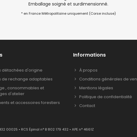
Emballage soigné et surdimensionné.
* en France Métropolitaine uniquement (Corse incluse)
s
Informations
s détachées d'origine
À propos
s de rechange adaptables
Conditions générales de ven
age , consommables et
Mentions légales
ages d'atelier
Politique de confidentialité
nts et accessoires forestiers
Contact
432 00025 • RCS Épinal n° B 802 179 432 • APE n° 4661Z