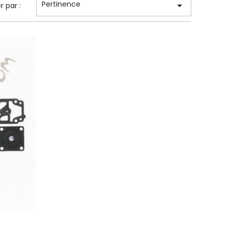
Pertinence

er par :