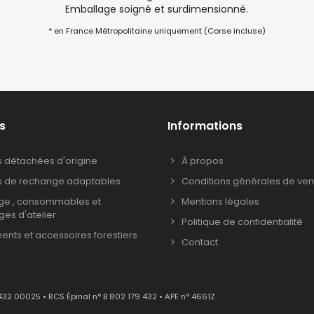
Emballage soigné et surdimensionné.
* en France Métropolitaine uniquement (Corse incluse)
s
Informations
s détachées d'origine
À propos
s de rechange adaptables
Conditions générales de ven
age , consommables et
Mentions légales
ages d'atelier
Politique de confidentialité
nts et accessoires forestiers
Contact
432 00025 • RCS Épinal n° B 802 179 432 • APE n° 4661Z