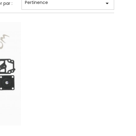
Pertinence

er par :