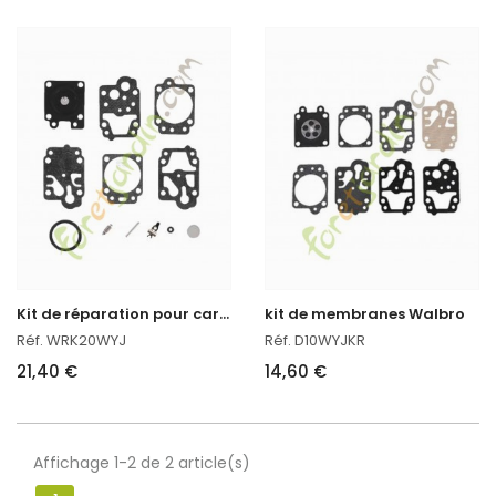
K
it de réparation pour carburateur
kit de membranes Walbro
Réf. WRK20WYJ
Réf. D10WYJKR
21,40 €
14,60 €
Affichage 1-2 de 2 article(s)