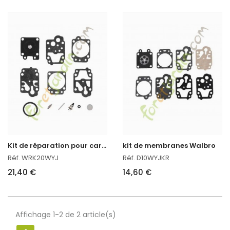
K
it de réparation pour carburateur
kit de membranes Walbro
Réf. WRK20WYJ
Réf. D10WYJKR
21,40 €
14,60 €
Affichage 1-2 de 2 article(s)