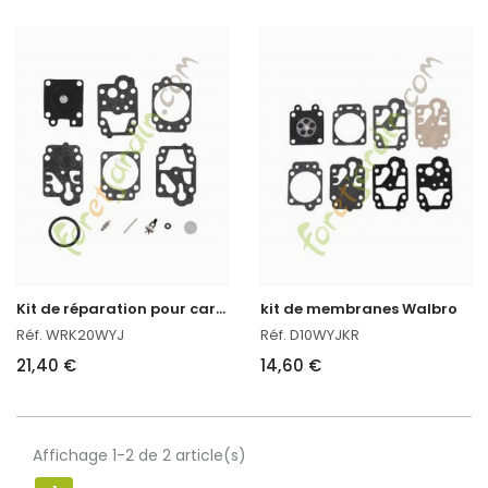
K
it de réparation pour carburateur
kit de membranes Walbro
Réf. WRK20WYJ
Réf. D10WYJKR
21,40 €
14,60 €
Affichage 1-2 de 2 article(s)