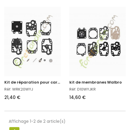
K
it de réparation pour carburateur
kit de membranes Walbro
Réf. WRK20WYJ
Réf. D10WYJKR
21,40 €
14,60 €
Affichage 1-2 de 2 article(s)