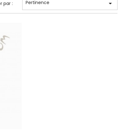
Pertinence

er par :