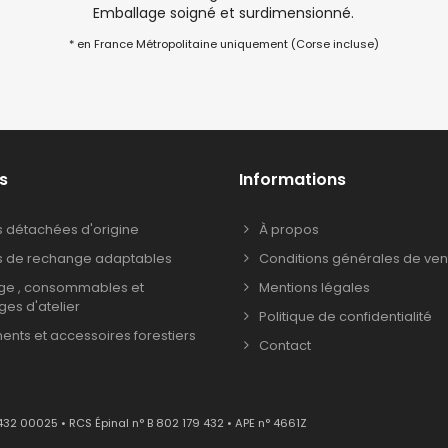
Emballage soigné et surdimensionné.
* en France Métropolitaine uniquement (Corse incluse)
s
Informations
s détachées d'origine
À propos
s de rechange adaptables
Conditions générales de ven
age , consommables et
Mentions légales
ages d'atelier
Politique de confidentialité
nts et accessoires forestiers
Contact
432 00025 • RCS Épinal n° B 802 179 432 • APE n° 4661Z