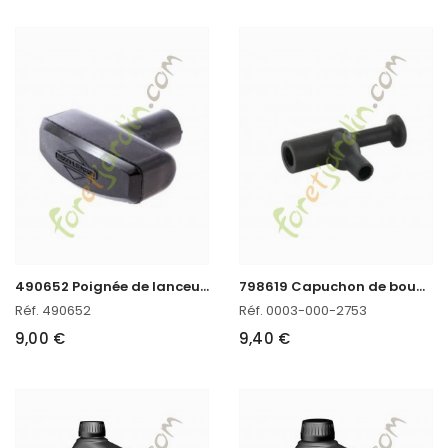
4
90652 Poignée de lanceur Briggs & Stratton
7
98619 Capuchon de bougie Briggs & Stratton
Réf. 490652
Réf. 0003-000-2753
9,00 €
9,40 €