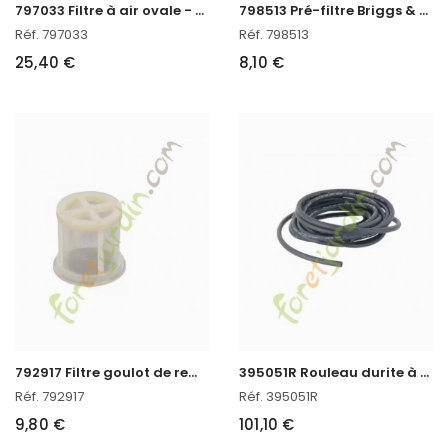
7
97033 Filtre à air ovale - Briggs & Stratton
7
98513 Pré-filtre Briggs & Stratton
Réf. 797033
Réf. 798513
25,40 €
8,10 €
7
92917 Filtre goulot de remplissage Briggs & Stratton
3
95051R Rouleau durite à essence 7,6m Briggs & Stratton
Réf. 792917
Réf. 395051R
9,80 €
101,10 €