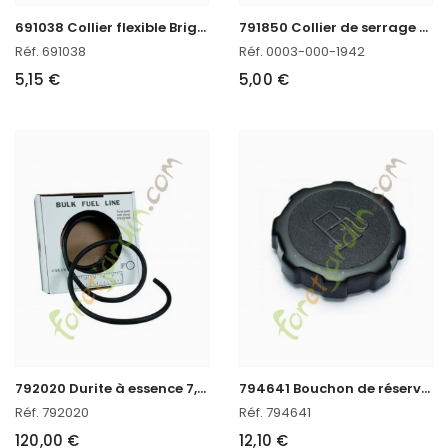
6
91038 Collier flexible Briggs & Stratton
7
91850 Collier de serrage (4171/4229) Briggs & Stratton
Réf. 691038
Réf. 0003-000-1942
5,15 €
5,00 €
7
92020 Durite à essence 7,5 m Briggs & Stratton
7
94641 Bouchon de réservoir Briggs & Stratton
Réf. 792020
Réf. 794641
120,00 €
12,10 €