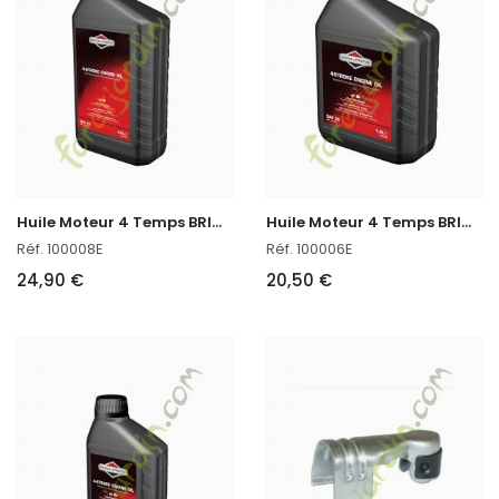
H
uile Moteur 4 Temps BRIGGS STRATTON en stock
H
uile Moteur 4 Temps BRIGGS STRATTON en stock
Réf. 100008E
Réf. 100006E
24,90 €
20,50 €