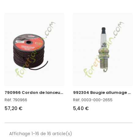
7
90966 Cordon de lanceur Ø3,6mm x 61m
9
92304 Bougie allumage bs-ohv Briggs & Stratton
Réf. 790966
Réf. 0003-000-2655
57,20 €
5,40 €
Affichage 1-16 de 16 article(s)