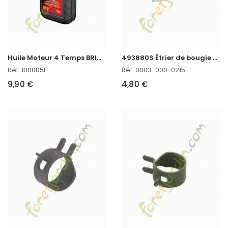
H
uile Moteur 4 Temps BRIGGS STRATTON en stock
4
93880S Étrier de bougie Briggs & Stratton
Réf. 100005E
Réf. 0003-000-0215
9,90 €
4,80 €