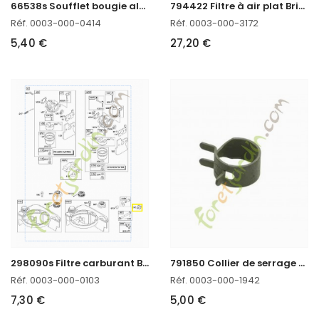
6
6538s Soufflet bougie alumage Briggs & Stratton
7
94422 Filtre à air plat Briggs & Stratton
Réf. 0003-000-0414
Réf. 0003-000-3172
5,40 €
27,20 €
2
98090s Filtre carburant Briggs & Stratton
7
91850 Collier de serrage (4171/4229) Briggs & Stratton
Réf. 0003-000-0103
Réf. 0003-000-1942
7,30 €
5,00 €