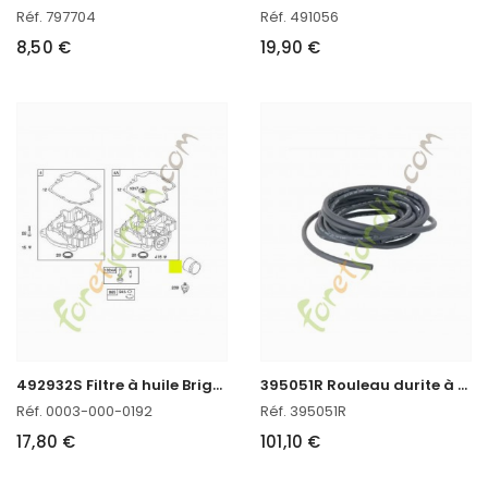
Réf. 797704
Réf. 491056
8,50 €
19,90 €
4
92932S Filtre à huile Briggs & Stratton
3
95051R Rouleau durite à essence 7,6m Briggs & Stratton
Réf. 0003-000-0192
Réf. 395051R
17,80 €
101,10 €