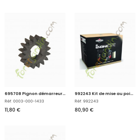
6
95708 Pignon démarreur 16-T Briggs & Stratton
9
92243 Kit de mise au point modèle 31
Réf. 0003-000-1433
Réf. 992243
11,80 €
80,90 €