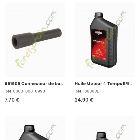
6
91909 Connecteur de bougie Briggs & Stratton
H
uile Moteur 4 Temps BRIGGS STRATTON en stock
Réf. 0003-000-0993
Réf. 100008E
7,70 €
24,90 €