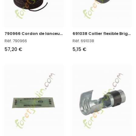
7
90966 Cordon de lanceur Ø3,6mm x 61m
6
91038 Collier flexible Briggs & Stratton
Réf. 790966
Réf. 691038
57,20 €
5,15 €