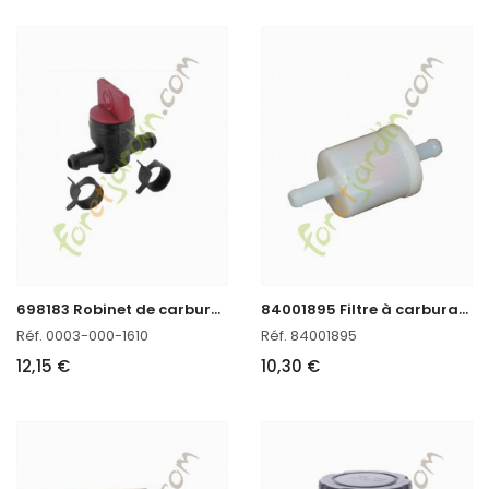
6
98183 Robinet de carburant Briggs & Stratton
8
4001895 Filtre à carburant B&S
Réf. 0003-000-1610
Réf. 84001895
12,15 €
10,30 €