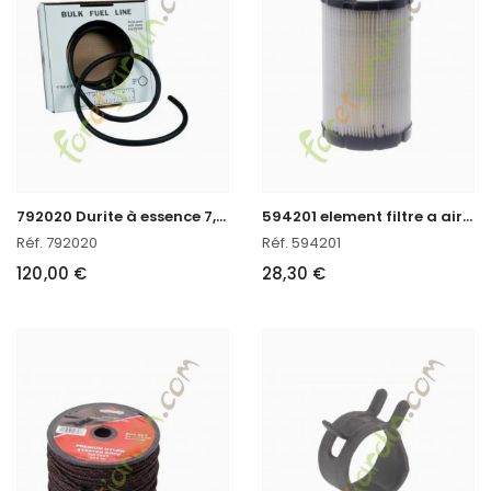
7
92020 Durite à essence 7,5 m Briggs & Stratton
5
94201 element filtre a air Briggs & Stratton
Réf. 792020
Réf. 594201
120,00 €
28,30 €