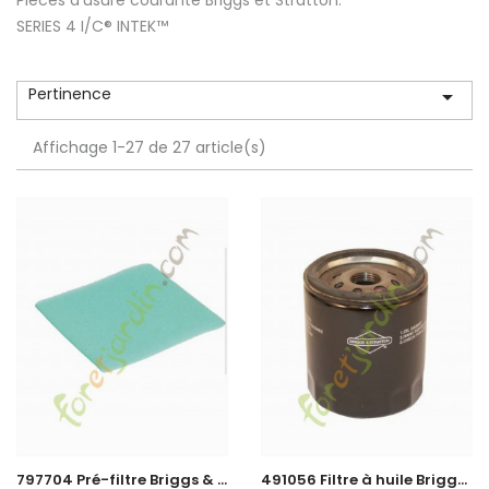
SERIES 4 I/C® INTEK™
Pertinence

Affichage 1-27 de 27 article(s)
7
97704 Pré-filtre Briggs & Stratton
4
91056 Filtre à huile Briggs & Stratton