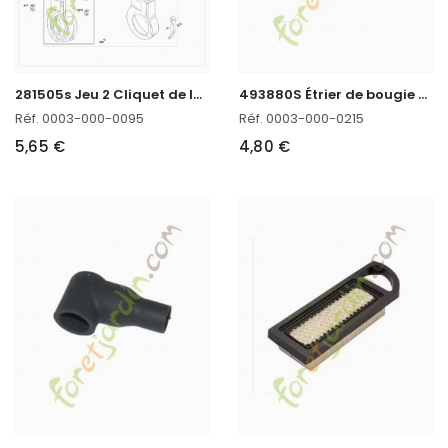
2
81505s Jeu 2 Cliquet de lanceur Stihl réf. 0003-000-0095 en stock
4
93880S Étrier de bougie Briggs & Stratton
Réf. 0003-000-0095
Réf. 0003-000-0215
5,65 €
4,80 €