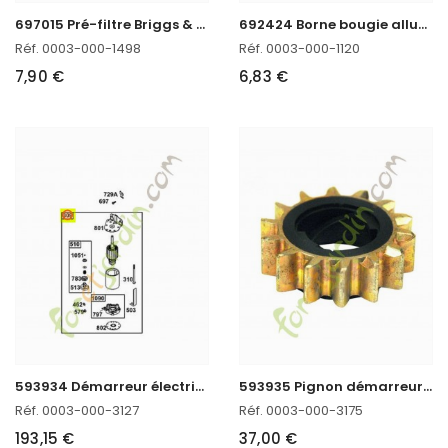
6
97015 Pré-filtre Briggs & Stratton
6
92424 Borne bougie allumage Briggs & Stratton
Réf. 0003-000-1498
Réf. 0003-000-1120
7,90 €
6,83 €
5
93934 Démarreur électrique Briggs & Stratton
5
93935 Pignon démarreur 14-T Briggs & Stratton
Réf. 0003-000-3127
Réf. 0003-000-3175
193,15 €
37,00 €