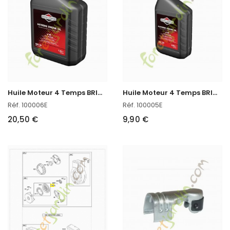
H
uile Moteur 4 Temps BRIGGS STRATTON en stock
H
uile Moteur 4 Temps BRIGGS STRATTON en stock
Réf. 100006E
Réf. 100005E
20,50 €
9,90 €