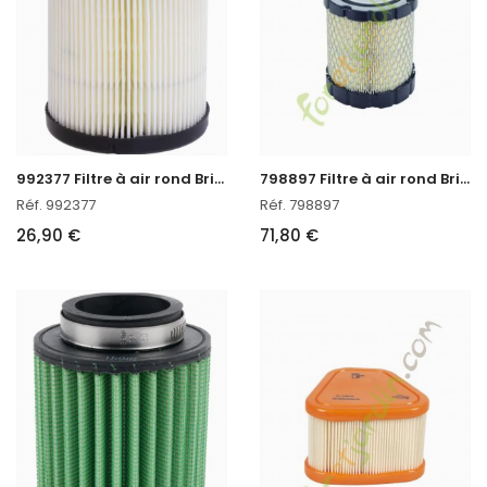
9
92377 Filtre à air rond Briggs & Stratton
7
98897 Filtre à air rond Briggs & Stratton
Réf. 992377
Réf. 798897
26,90 €
71,80 €