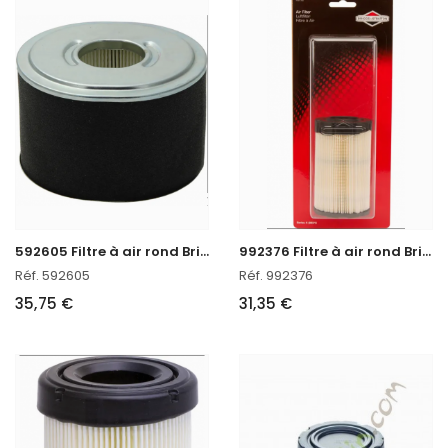
5
92605 Filtre à air rond Briggs & Stratton
9
92376 Filtre à air rond Briggs & Stratton
Réf. 592605
Réf. 992376
35,75 €
31,35 €