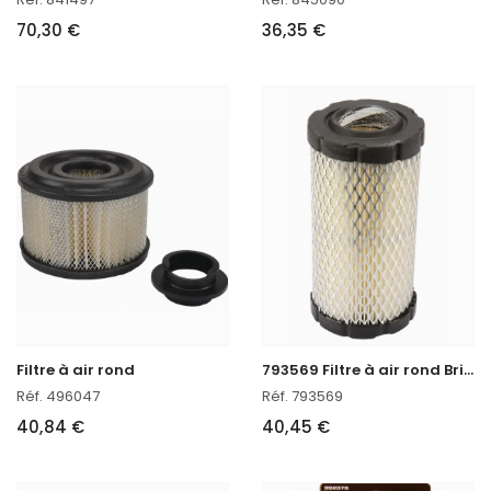
70,30 €
36,35 €
7
93569 Filtre à air rond Briggs & Stratton
Filtre à air rond
Réf. 496047
Réf. 793569
40,84 €
40,45 €