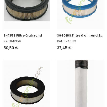
3
94018S Filtre à air rond Briggs & Stratton
841359 Filtre à air rond
Réf. 841359
Réf. 394018S
50,50 €
37,45 €