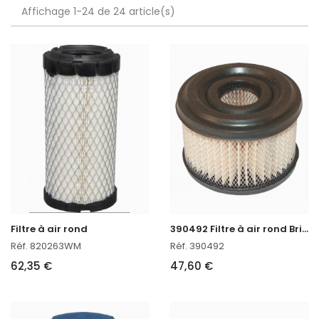
Affichage 1-24 de 24 article(s)
3
90492 Filtre à air rond Briggs & Stratton
Filtre à air rond
Réf. 820263WM
Réf. 390492
62,35 €
47,60 €