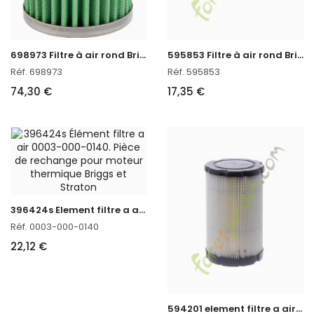
6
98973 Filtre à air rond Briggs & Stratton
5
95853 Filtre à air rond Briggs & Stratton
Réf. 698973
Réf. 595853
74,30 €
17,35 €
3
96424s Element filtre a air Briggs & Stratton
Réf. 0003-000-0140
22,12 €
5
94201 element filtre a air Briggs & Stratton