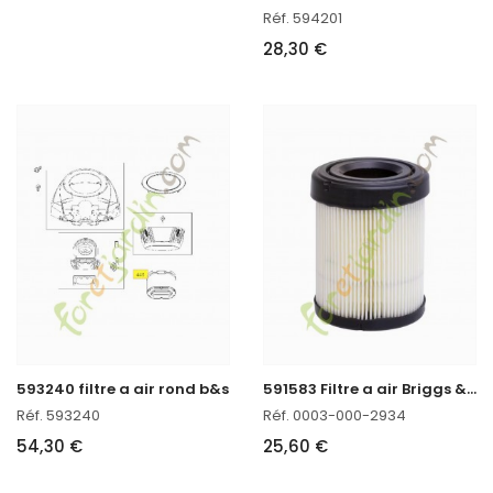
Réf. 594201
28,30 €
5
91583 Filtre a air Briggs & Stratton
593240 filtre a air rond b&s
Réf. 593240
Réf. 0003-000-2934
54,30 €
25,60 €