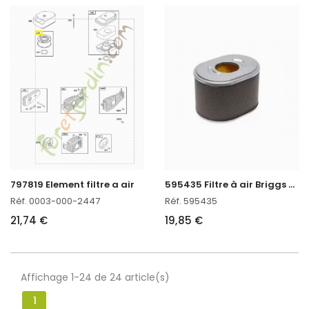
5
95435 Filtre à air Briggs & Stratton
797819 Element filtre a air
Réf. 0003-000-2447
Réf. 595435
21,74 €
19,85 €
Affichage 1-24 de 24 article(s)
1