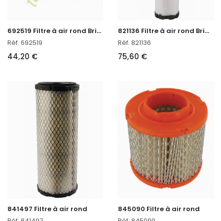
6
92519 Filtre à air rond Briggs & Stratton
8
21136 Filtre à air rond Briggs & Stratton
Réf. 692519
Réf. 821136
44,20 €
75,60 €
841497 Filtre à air rond
845090 Filtre à air rond
Réf. 841497
Réf. 845090