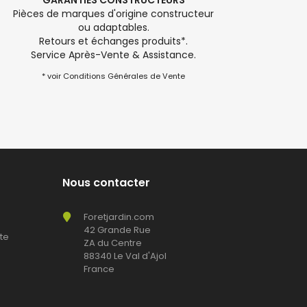
GARANTIES CONSTRUCTEURS
Pièces de marques d'origine constructeur
ou adaptables.
Retours et échanges produits*.
Service Après-Vente & Assistance.
* voir Conditions Générales de Vente
Nous contacter
Foretjardin.com
42 Grande Rue
te
ZA du Centre
88340 Le Val d'Ajol
France