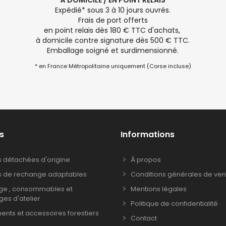
À DOMICILE / EN POINT RELAIS
Expédié* sous 3 à 10 jours ouvrés.
Frais de port offerts
en point relais dès 180 € TTC d'achats,
à domicile contre signature dès 500 € TTC.
Emballage soigné et surdimensionné.
* en France Métropolitaine uniquement (Corse incluse)
s
Informations
s détachées d'origine
À propos
s de rechange adaptables
Conditions générales de ven
age , consommables et
Mentions légales
ages d'atelier
Politique de confidentialité
nts et accessoires forestiers
Contact