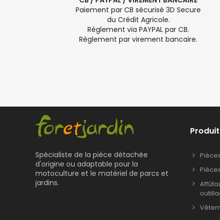
CB / PAYPAL / VIREMENT BANCAIRE
Paiement par CB sécurisé 3D Secure
du Crédit Agricole.
Règlement via PAYPAL par CB.
Règlement par virement bancaire.
Produit
Spécialiste de la pièce détachée
Pièce
d'origine ou adaptable pour la
Pièce
motoculture et le matériel de parcs et
jardins.
Affût
outill
Vêteme