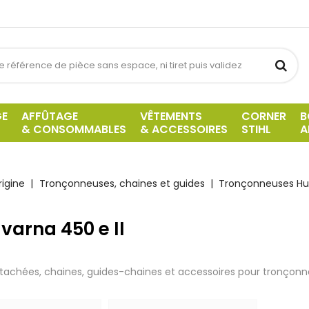
GE
AFFÛTAGE
VÊTEMENTS
CORNER
B
& CONSOMMABLES
& ACCESSOIRES
STIHL
A
igine
Tronçonneuses, chaines et guides
Tronçonneuses Hu
varna 450 e II
tachées, chaines, guides-chaines et accessoires pour tronçonne