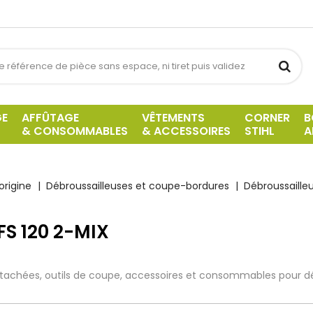
GE
AFFÛTAGE
VÊTEMENTS
CORNER
B
& CONSOMMABLES
& ACCESSOIRES
STIHL
A
origine
Débroussailleuses et coupe-bordures
Débroussailleu
 FS 120 2-MIX
tachées, outils de coupe, accessoires et consommables pour débr