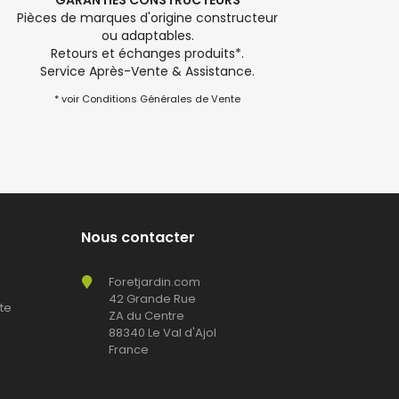
GARANTIES CONSTRUCTEURS
Pièces de marques d'origine constructeur
ou adaptables.
Retours et échanges produits*.
Service Après-Vente & Assistance.
* voir Conditions Générales de Vente
Nous contacter
Foretjardin.com
42 Grande Rue
te
ZA du Centre
88340 Le Val d'Ajol
France