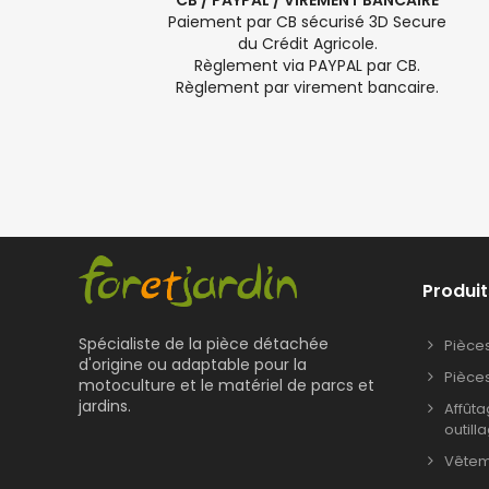
CB / PAYPAL / VIREMENT BANCAIRE
Paiement par CB sécurisé 3D Secure
du Crédit Agricole.
Règlement via PAYPAL par CB.
Règlement par virement bancaire.
Produit
Spécialiste de la pièce détachée
Pièce
d'origine ou adaptable pour la
Pièce
motoculture et le matériel de parcs et
jardins.
Affût
outill
Vêteme