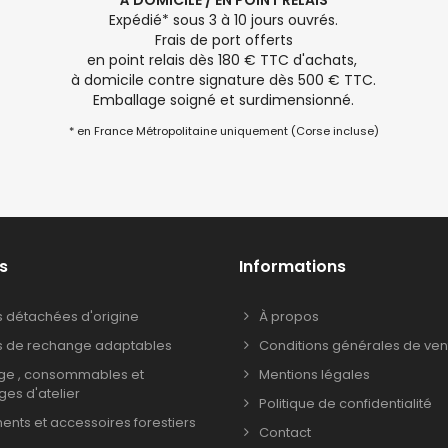
À DOMICILE / EN POINT RELAIS
Expédié* sous 3 à 10 jours ouvrés.
Frais de port offerts
en point relais dès 180 € TTC d'achats,
à domicile contre signature dès 500 € TTC.
Emballage soigné et surdimensionné.
* en France Métropolitaine uniquement (Corse incluse)
s
Informations
s détachées d'origine
À propos
s de rechange adaptables
Conditions générales de ven
age , consommables et
Mentions légales
ages d'atelier
Politique de confidentialité
nts et accessoires forestiers
Contact