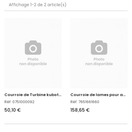
Affichage 1-2 de 2 article(s)
C
ourroie de Turbine kubota pour autoportée T 1700
C
ourroie de lames pour autoportée Kubota T 1700
Réf. 0751000092
Réf. 7651661660
50,10 €
158,65 €