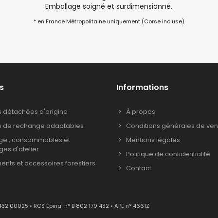
Emballage soigné et surdimensionné.
* en France Métropolitaine uniquement (Corse incluse)
s
Informations
s détachées d'origine
À propos
s de rechange adaptables
Conditions générales de ven
age , consommables et
Mentions légales
ages d'atelier
Politique de confidentialité
nts et accessoires forestiers
Contact
432 00025 • RCS Épinal n° B 802 179 432 • APE n° 4661Z