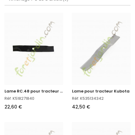
L
ame RC.48 pour tracteur Kubota
Lame pour tracteur Kubota
Réf. K518271840
Réf. K535134342
22,60 €
42,50 €