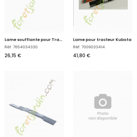
L
ame soufflante pour Tracteur Kubota
Lame pour tracteur Kubota
Réf. 7654034330
Réf. 7009033414
26,15 €
41,80 €