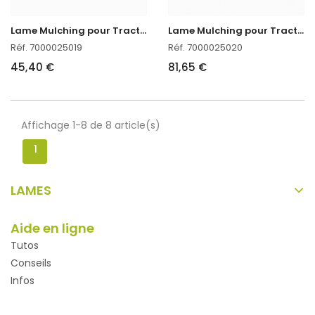
L
ame Mulching pour Tracteur Kubota
L
ame Mulching pour Tracteur Kubota
Réf. 7000025019
Réf. 7000025020
45,40 €
81,65 €
Affichage 1-8 de 8 article(s)
1
LAMES
Aide en ligne
Tutos
Conseils
Infos