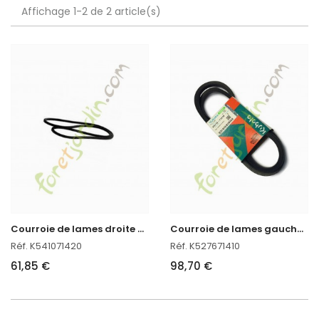
Affichage 1-2 de 2 article(s)
C
ourroie de lames droite pour autoportée Kubota
C
ourroie de lames gauche pour autoportée kubota
Réf. K541071420
Réf. K527671410
61,85 €
98,70 €