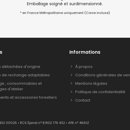
Emballage soigné et surdimensionné.
* en France Métropolitaine uniquement (Corse incluse)
s
Informations
s détachées d'origine
À propos
s de rechange adaptables
Conditions générales de ven
age , consommables et
Mentions légales
ages d'atelier
Politique de confidentialité
nts et accessoires forestiers
Contact
432 00025 • RCS Épinal n° B 802 179 432 • APE n° 4661Z